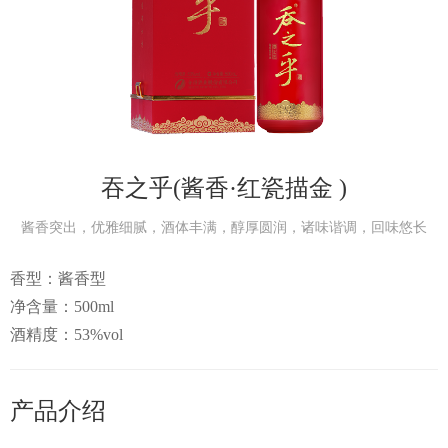
视频中
产品中
个性定
吞之乎(酱香·红瓷描金 )
会员中
酱香突出，优雅细腻，酒体丰满，醇厚圆润，诸味谐调，回味悠长
服务中
香型：酱香型
净含量：500ml
酒精度：53%vol
生态酿
智慧之
产品介绍
智慧人