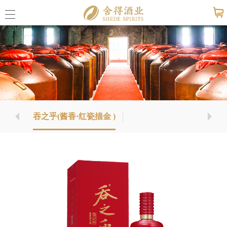
公司概
美狮贵
吞之乎(酱香·红瓷描金 )
联系我
公司动
媒体报
活动信