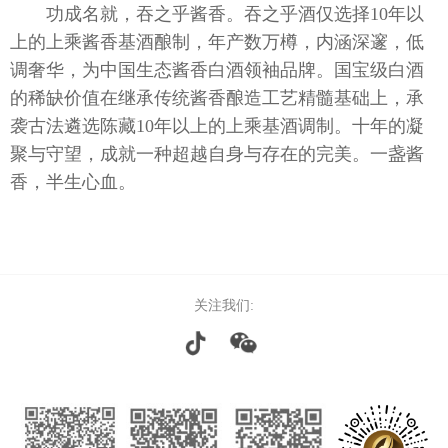
功成名就，吞之乎酱香。吞之乎酒仅选择10年以
上的上乘酱香基酒酿制，年产数万樽，内涵深邃，低
调奢华，为中国生态酱香白酒领袖品牌。国宝级白酒
推荐官
的稀缺价值在继承传统酱香酿造工艺精髓基础上，承
袭古法遴选陈藏10年以上的上乘基酒调制。十年的凝
聚与守望，成就一种超越自身与存在的完美。一盏酱
招商加
香，半生心血。
招标信
社会责
关注我们:
信息公