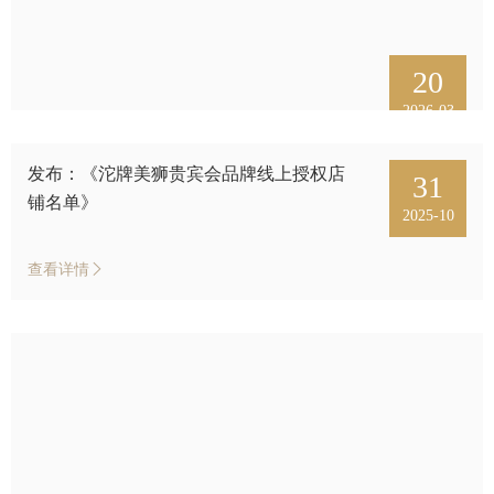
视频中
20
2026-03
产品中
发布：《沱牌美狮贵宾会品牌线上授权店
31
个性定
铺名单》
2025-10
会员中
查看详情
服务中
生态酿
智慧之
智慧人