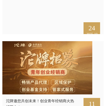
推荐官
24
2025-10
招商加
招标信
社会责
信息公
沱牌邀您共创未来！创业青年经销商火热
11