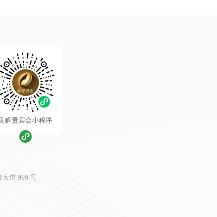
美狮贵宾会小程序
道 999 号