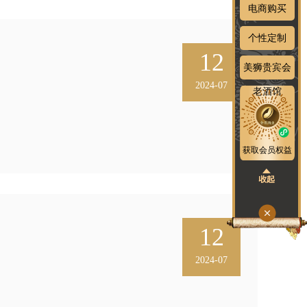
电商购买
个性定制
12
美狮贵宾会
2024-07
老酒馆
获取会员权益
12
2024-07